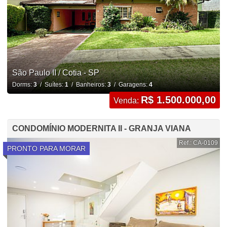
São Paulo II / Cotia - SP
Dorms:
3
/ Suítes:
1
/ Banheiros:
3
/ Garagens:
4
R$ 1.500.000,00
Venda:
CONDOMÍNIO MODERNITA II - GRANJA VIANA
Ref.: CA-0109
PRONTO PARA MORAR