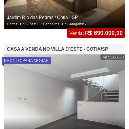
Jardim Rio das Pedras / Cotia - SP
Dorms:
3
/ Suítes:
1
/ Banheiros:
3
/ Garagens:
2
R$ 690.000,00
Venda:
CASA A VENDA NO VILLA D´ESTE - COTIA/SP
Ref.: CA-0173
PRONTO PARA MORAR