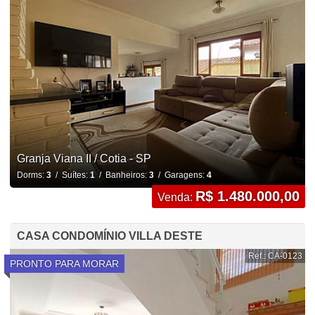
Granja Viana II / Cotia - SP
Dorms:
3
/ Suítes:
1
/ Banheiros:
3
/ Garagens:
4
R$ 1.480.000,00
Venda:
CASA CONDOMÍNIO VILLA DESTE
Ref.: CA-0123
PRONTO PARA MORAR