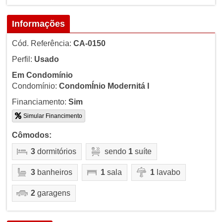
Informações
Cód. Referência:
CA-0150
Perfil:
Usado
Em Condomínio
Condomínio:
CondomÍnio Modernitá I
Financiamento:
Sim
Simular Financimento
Cômodos:
3
dormitórios
sendo
1
suíte
3
banheiros
1
sala
1
lavabo
2
garagens