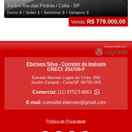
Jardim Rio das Pedras / Cotia - SP
Dorms:
3
/ Suítes:
1
/ Banheiros:
3
/ Garagens:
3
R$ 779.000,00
Venda:
Eberson Silva - Corretor de Imóveis
CRECI: 254709-F
Estrada Manoel Lages do Chão, 850
Jardim Caiapiá
-
Cotia
/
SP
,
06705-050
Comercial:
(11) 97523-8861
E-mail:
consultor.eberson@gmail.com
Política de Privacidade