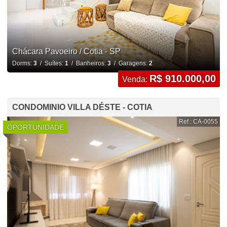
Chácara Pavoeiro / Cotia - SP
Dorms:
3
/ Suítes:
1
/ Banheiros:
3
/ Garagens:
2
R$ 910.000,00
Venda:
CONDOMINIO VILLA DÉSTE - COTIA
Ref.: CA-0055
OPORTUNIDADE