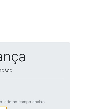
ança
nosco.
ao lado no campo abaixo