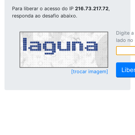
Para liberar o acesso
do IP
216.73.217.72
,
responda ao desafio abaixo.
Digite 
lado no
[trocar imagem]