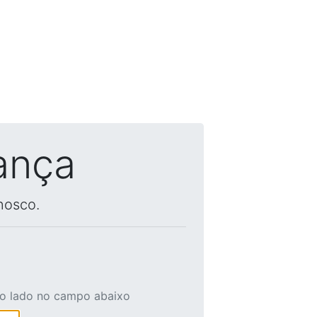
ança
nosco.
ao lado no campo abaixo