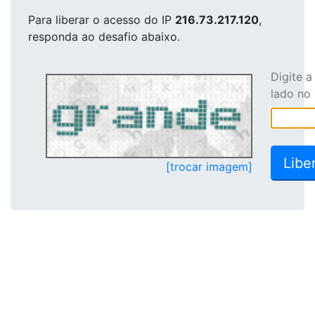
Para liberar o acesso
do IP
216.73.217.120
,
responda ao desafio abaixo.
Digite 
lado no
[trocar imagem]