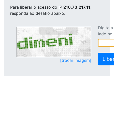
Para liberar o acesso
do IP
216.73.217.11
,
responda ao desafio abaixo.
Digite 
lado no
[trocar imagem]