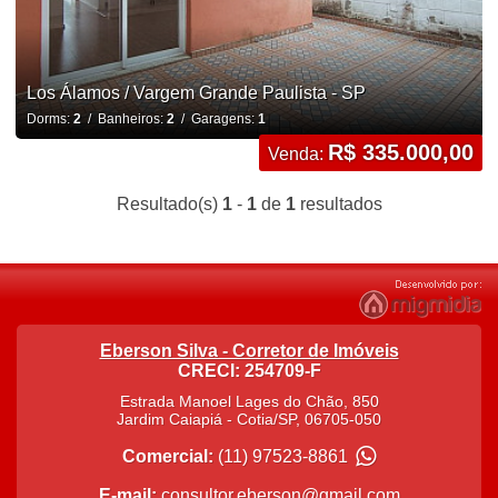
Los Álamos / Vargem Grande Paulista - SP
Dorms:
2
/ Banheiros:
2
/ Garagens:
1
R$ 335.000,00
Venda:
Resultado(s)
1
-
1
de
1
resultados
Eberson Silva - Corretor de Imóveis
CRECI: 254709-F
Estrada Manoel Lages do Chão, 850
Jardim Caiapiá
-
Cotia
/
SP
,
06705-050
Comercial:
(11) 97523-8861
E-mail:
consultor.eberson@gmail.com