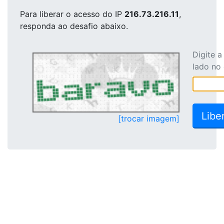
Para liberar o acesso
do IP
216.73.216.11
,
responda ao desafio abaixo.
Digite 
lado no
[trocar imagem]