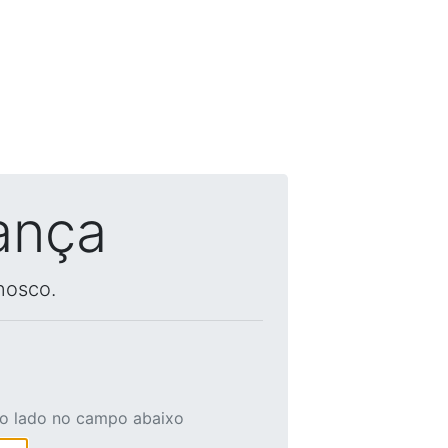
ança
nosco.
ao lado no campo abaixo