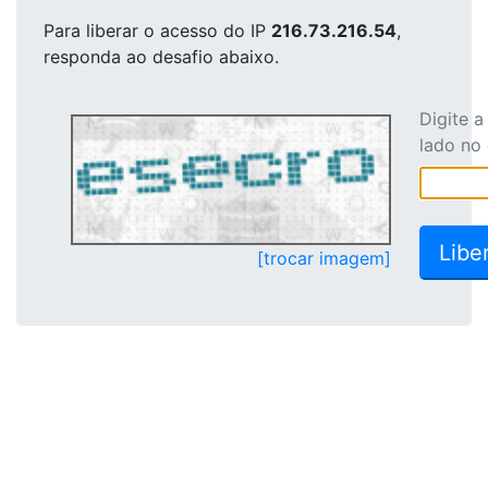
Para liberar o acesso
do IP
216.73.216.54
,
responda ao desafio abaixo.
Digite 
lado no
[trocar imagem]