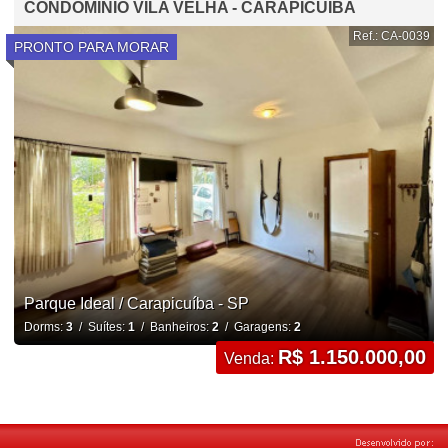
CONDOMÍNIO VILA VELHA - CARAPICUIBA
Ref.: CA-0039
PRONTO PARA MORAR
Parque Ideal / Carapicuíba - SP
Dorms:
3
/ Suítes:
1
/ Banheiros:
2
/ Garagens:
2
R$ 1.150.000,00
Venda: