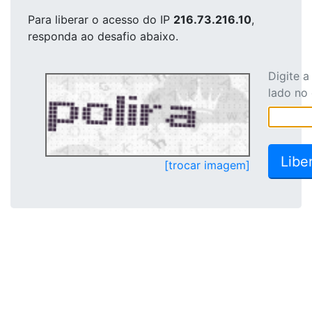
Para liberar o acesso
do IP
216.73.216.10
,
responda ao desafio abaixo.
Digite 
lado no
[trocar imagem]