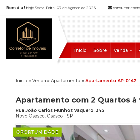
Bom dia !
Hoje Sexta-Feira, 07 de Agosto de 2026
consultor.ebe
Início
Sobre
Venda
Apartamento (
A
Apartamento A
S
Apartamento 
Início
»
Venda
»
Apartamento
»
Apartamento AP-0142
Casa (15)
Casa Alto Padr
Apartamento com 2 Quartos à 
Casa em Cond
Rua João Carlos Munhoz Vaquero, 345
Casa Geminad
Novo Osasco
,
Osasco
-
SP
Chácara (4)
Sobrado (1)
OPORTUNIDADE
Terreno (2)