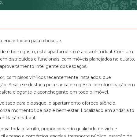
o.
Condominio Vilagio do Sol (1)
CondomÍnio Villa Deste (7)
Condominio Villa Nova (1)
Condominio Villa San Pietro (1)
CondomÍnio Villagio da Granja (1)
 encantadora para o bosque.
Condominio Villagio Valle Verde (1)
dade e bom gosto, este apartamento é a escolha ideal. Com um
Condominio Villanova Granja Viana (1)
bem distribuídos e funcionais, com móveis planejados no quarto,
Condominio Willians Rafael (1)
 aproveitamento inteligente dos espaços.
Edificio Itaparica (1)
 com pisos vinílicos recentemente instalados, que
Res. Mirante da Granja Viana (1)
ção. A sala se destaca pela sanca em gesso com iluminação em
Reserva Cotia Park (4)
osfera elegante e aconchegante em todo o imóvel.
Reserva Cotia Park II (1)
 voltado para o bosque, o apartamento oferece silêncio,
Residencial Antonini (1)
aloriza momentos de paz e bem-estar. Localizado em andar alto
Residencial Bem Te VI (1)
entilação natural.
Residencial Juritis (1)
Residencial Nova Zelandia I (1)
ara toda a família, proporcionando qualidade de vida e
Residencial San Remo (1)
cil acesso a comércios, escolas, transporte público, estação de