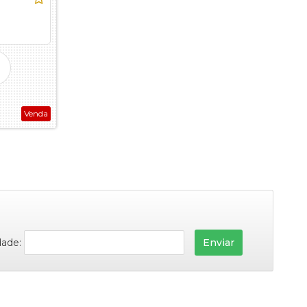
Venda
dade: