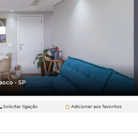
ondomínio (3)
CondomÍnio Don Duarte (1)
Condominio Edificio Casa Di Malaga (1)
CondomÍnio Forest Hills (2)
Condomínio Gran Park Ecovida (1)
Condomínio Green Land (5)
Condominio Haras Bela Vista (1)
CondomÍnio Horizontal Park (1)
CondomÍnio Modernitá I (1)
CondomÍnio Modernita II (1)
Condominio Parque das Artes (1)
asco - SP
Condominio Parque Real (2)
Condominio Pasargada e (1)
CondomÍnio Passargada A (2)
Solicitar ligação
Adicionar aos favoritos
Condominio Passargada C (1)
Condominio Pitangueiras I (1)
CondomÍnio Queluz Vita (1)
Condominio Reserva dos Pires (1)