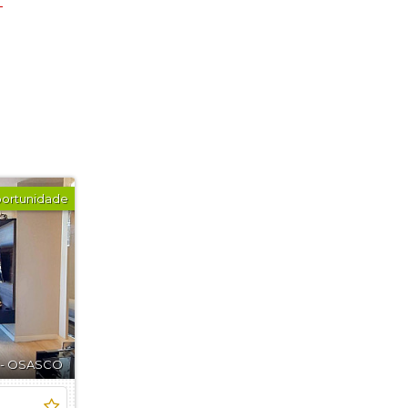
ortunidade
 - OSASCO