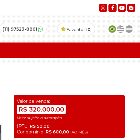
(11) 97523-8861
Favoritos (
0
)
Valor de venda:
R$ 320.000,00
Valor sujeito a alteração
IPTU:
R$ 50,00
Condomínio:
R$ 600,00
(AO MÊS)