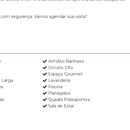
Residencial Terra Nobre (1)
Residencial Villagio Alvarelhos (1)
 com segurança. Vamos agendar sua visita?
SÃo Fernando Golf Club (1)
Terras de SÃo Fernando (1)
o
ArmÁrio Banheiro
Circuito Cftv
Espaço Gourmet
 Larga
Lavanderia
is
Piscina
Planejados
as
Quadra Poliesportiva
Sala de Estar