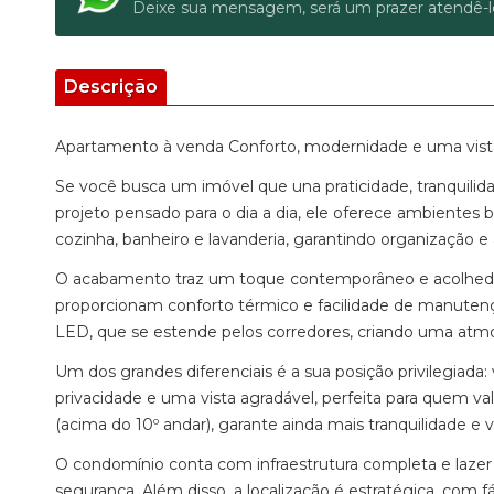
Deixe sua mensagem, será um prazer atendê-l
Descrição
Apartamento à venda Conforto, modernidade e uma vista
Se você busca um imóvel que una praticidade, tranquili
projeto pensado para o dia a dia, ele oferece ambientes 
cozinha, banheiro e lavanderia, garantindo organização e
O acabamento traz um toque contemporâneo e acolhedor,
proporcionam conforto térmico e facilidade de manuten
LED, que se estende pelos corredores, criando uma atm
Um dos grandes diferenciais é a sua posição privilegiada:
privacidade e uma vista agradável, perfeita para quem v
(acima do 10º andar), garante ainda mais tranquilidade e v
O condomínio conta com infraestrutura completa e lazer p
segurança. Além disso, a localização é estratégica, com fá