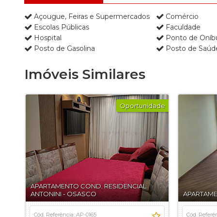
Açougue, Feiras e Supermercados
Comércio
Escolas Públicas
Faculdade
Hospital
Ponto de Oníb
Posto de Gasolina
Posto de Saúd
Imóveis Similares
Oportunidade
APARTAMENTO COND. RESIDENCIAL
ANTONINI - OSASCO
APARTAM
Cód. Referência: AP-0165
Cód. Referê