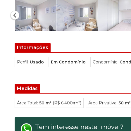
Informações
Perfil:
Usado
Em Condomínio
Condomínio:
Cond
Medidas
Área Total:
50 m²
(R$ 6.400/m²)
Área Privativa:
50 m²
Tem interesse neste imóvel?