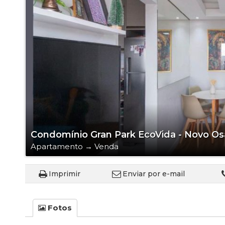
Terreno em C
Condomínio Gran Park EcoVida - Novo Os
Apartamento
→
Venda
Imprimir
Enviar por e-mail
Fotos