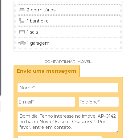
2
dormitórios
1
banheiro
1
sala
1
garagem
COMPARTILHAR IMÓVEL:
Envie uma mensagem