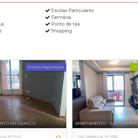
Escolas Particulares
Farmácia
us
Ponto de táxi
e
Shopping
Pronto Para Morar
Op
ENTO EM OSASCO
APARTAMENTO - SANTA MARIA
ncia: AP-0143
Cód. Referência: AP-0065