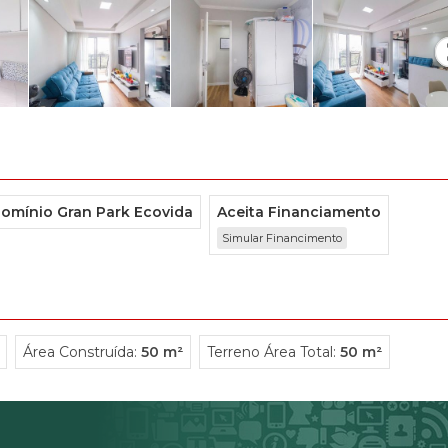
Condominio Reserva Paiquerê (1)
CondomÍnio Reserva Vale Verde (2)
CondomÍnio Residence Park (1)
CondomÍnio Residence Plaza (1)
CondomÍnio Residencial Costa Verde (17)
Condominio Residencial da Granja (1)
CondomÍnio Residencial dos Passaros (3)
Condominio Residencial Euroville (1)
omínio Gran Park Ecovida
Aceita Financiamento
Condominio Residencial New Village (1)
Simular Financimento
Condominio Residencial Recanto das GraÇas I (1)
Condominio Residencial Viva Vida (1)
CondomÍnio SÃo Fernando Residencia (1)
CondomÍnio SÃo Paulo II (8)
Condominio Splendido - Granja Viana (1)
Área Construída:
50 m²
Terreno Área Total:
50 m²
Condominio Terras de Santa Adelia (1)
CondomÍnio Terras do Madeira (1)
Condominio Vertentes Residencial Clube (2)
CondomÍnio Vila Velha (1)