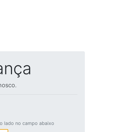
ança
nosco.
ao lado no campo abaixo