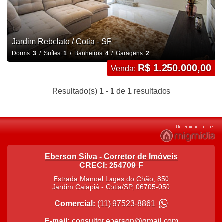
Jardim Rebelato / Cotia - SP
Dorms:
3
/ Suítes:
1
/ Banheiros:
4
/ Garagens:
2
R$ 1.250.000,00
Venda:
Resultado(s)
1
-
1
de
1
resultados
Eberson Silva - Corretor de Imóveis
CRECI: 254709-F
Estrada Manoel Lages do Chão, 850
Jardim Caiapiá
-
Cotia
/
SP
,
06705-050
Comercial:
(11) 97523-8861
E-mail:
consultor.eberson@gmail.com