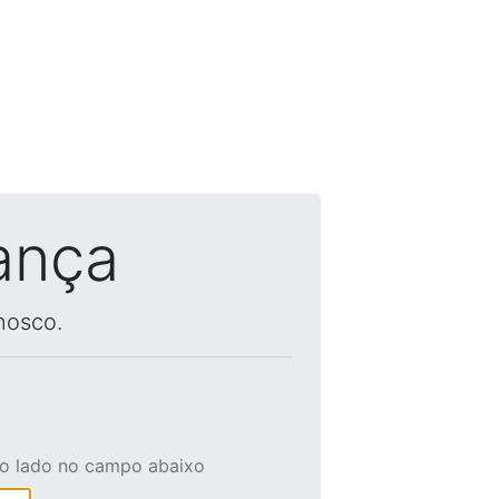
ança
nosco.
ao lado no campo abaixo