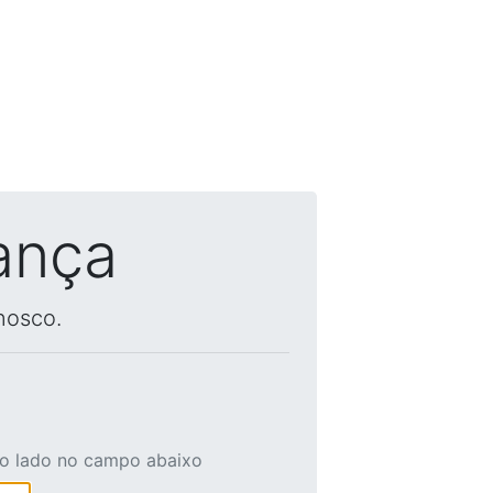
ança
nosco.
ao lado no campo abaixo