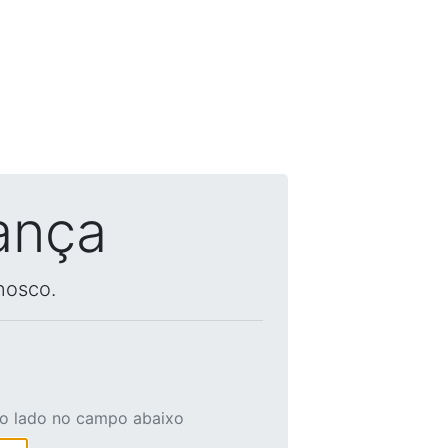
ança
nosco.
ao lado no campo abaixo